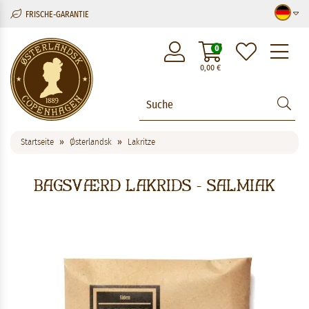
FRISCHE-GARANTIE
M
0
0,00
€
Startseite
Østerlandsk
Lakritze
Bagsværd Lakrids - Salmiak