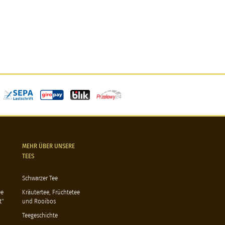
MEHR ÜBER UNSERE
TEES
Schwarzer Tee
ee
Kräutertee, Früchtetee
t"
und Rooibos
Teegeschichte