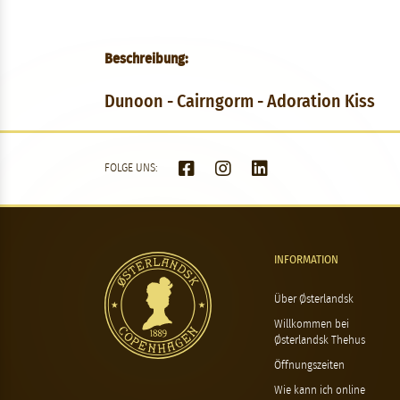
Beschreibung:
Dunoon - Cairngorm - Adoration Kiss
FOLGE UNS:
INFORMATION
Über Østerlandsk
Willkommen bei
Østerlandsk Thehus
Öffnungszeiten
Wie kann ich online