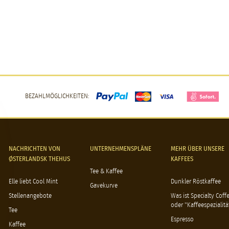
BEZAHLMÖGLICHKEITEN:
NACHRICHTEN VON
UNTERNEHMENSPLÄNE
MEHR ÜBER UNSERE
ØSTERLANDSK THEHUS
KAFFEES
Tee & Kaffee
Elle liebt Cool Mint
Dunkler Röstkaffee
Gavekurve
Stellenangebote
Was ist Specialty Coff
oder "Kaffeespezialitä
Tee
Espresso
Kaffee