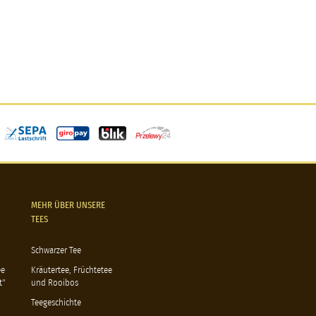
MEHR ÜBER UNSERE
TEES
Schwarzer Tee
ee
Kräutertee, Früchtetee
t"
und Rooibos
Teegeschichte