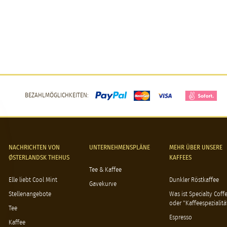
BEZAHLMÖGLICHKEITEN:
NACHRICHTEN VON
UNTERNEHMENSPLÄNE
MEHR ÜBER UNSERE
ØSTERLANDSK THEHUS
KAFFEES
Tee & Kaffee
Elle liebt Cool Mint
Dunkler Röstkaffee
Gavekurve
Stellenangebote
Was ist Specialty Coff
oder "Kaffeespezialitä
Tee
Espresso
Kaffee