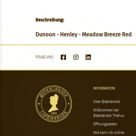
Beschreibung:
Dunoon - Henley - Meadow Breeze Red
FOLGE UNS:
INFORMATION
Über Østerlandsk
Willkommen bei
Østerlandsk Thehus
Öffnungszeiten
Wie kann ich online