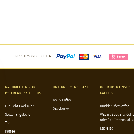
BEZAHLMÖGLICHKEITEN:
NACHRICHTEN VON
UNTERNEHMENSPLÄNE
MEHR ÜBER UNSERE
ØSTERLANDSK THEHUS
KAFFEES
Tee & Kaffee
Elle liebt Cool Mint
Dunkler Röstkaffee
Gavekurve
Stellenangebote
Was ist Specialty Coff
oder "Kaffeespezialitä
Tee
Espresso
Kaffee