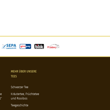
MEHR ÜBER UNSERE
TEES
Schwarzer Tee
ee
Kräutertee, Früchtetee
t"
und Rooibos
Teegeschichte