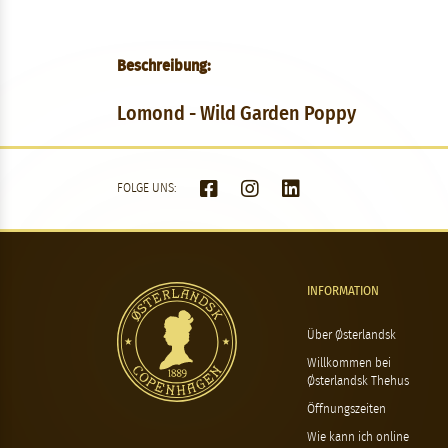
Beschreibung:
Lomond - Wild Garden Poppy
FOLGE UNS:
INFORMATION
Über Østerlandsk
Willkommen bei
Østerlandsk Thehus
Öffnungszeiten
Wie kann ich online