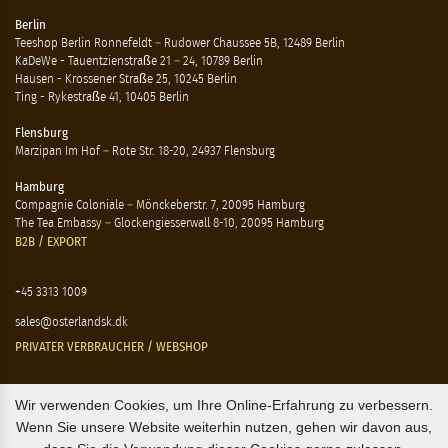
Berlin
Teeshop Berlin Ronnefeldt – Rudower Chaussee 5B, 12489 Berlin
KaDeWe - Tauentzienstraße 21 – 24, 10789 Berlin
Hausen - Krossener Straße 25, 10245 Berlin
Ting - Rykestraße 41, 10405 Berlin
Flensburg
Marzipan Im Hof – Rote Str. 18-20, 24937 Flensburg
Hamburg
Compagnie Coloniale – Mönckeberstr. 7, 20095 Hamburg
The Tea Embassy – Glockengiesserwall 8-10, 20095 Hamburg
B2B / EXPORT
+45 3313 1009
sales@osterlandsk.dk
PRIVATER VERBRAUCHER / WEBSHOP
+45 3313 1000
Wir verwenden Cookies, um Ihre Online-Erfahrung zu verbessern.
Wenn Sie unsere Website weiterhin nutzen, gehen wir davon aus,
butik@osterlandsk.dk