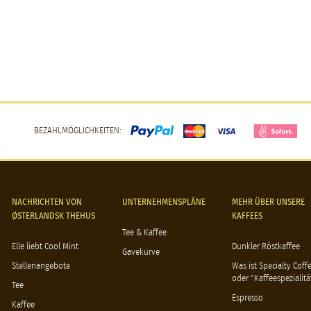
BEZAHLMÖGLICHKEITEN:
NACHRICHTEN VON
UNTERNEHMENSPLÄNE
MEHR ÜBER UNSERE
ØSTERLANDSK THEHUS
KAFFEES
Tee & Kaffee
Elle liebt Cool Mint
Dunkler Röstkaffee
Gavekurve
Stellenangebote
Was ist Specialty Coff
oder "Kaffeespezialitä
Tee
Espresso
Kaffee