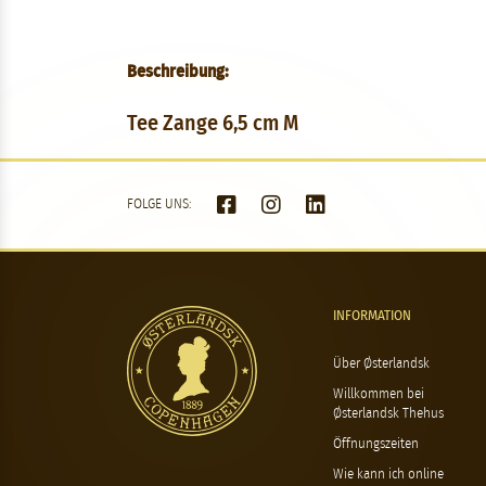
Beschreibung:
Tee Zange 6,5 cm M
FOLGE UNS:
INFORMATION
Über Østerlandsk
Willkommen bei
Østerlandsk Thehus
Öffnungszeiten
Wie kann ich online