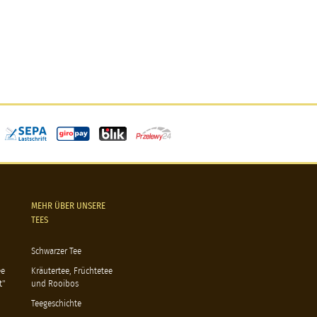
MEHR ÜBER UNSERE
TEES
Schwarzer Tee
ee
Kräutertee, Früchtetee
t"
und Rooibos
Teegeschichte