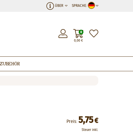
ÜBER
SPRACHE:
0
0,00
€
Zubehör
5,75
€
Preis:
Steuer inkl.