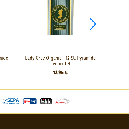
amide
Lady Grey Organic - 12 St. Pyramide
Viking T
Teebeutel
12,95 €