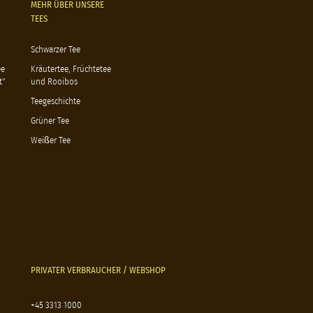
MEHR ÜBER UNSERE
TEES
Schwarzer Tee
ee
Kräutertee, Früchtetee
t"
und Rooibos
Teegeschichte
Grüner Tee
Weißer Tee
PRIVATER VERBRAUCHER / WEBSHOP
+45 3313 1000