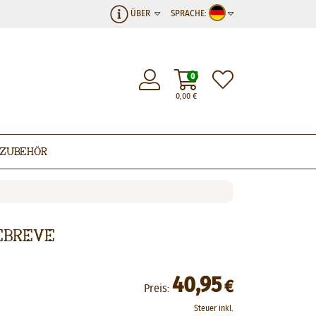
ÜBER
SPRACHE:
0
0,00
€
Zubehör
ebreve
40,95
€
Preis:
Steuer inkl.