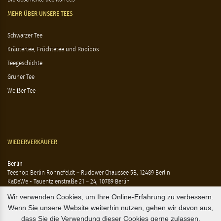
MEHR ÜBER UNSERE TEES
Schwarzer Tee
Kräutertee, Früchtetee und Rooibos
Teegeschichte
Grüner Tee
Weißer Tee
WIEDERVERKÄUFER
Berlin
Teeshop Berlin Ronnefeldt – Rudower Chaussee 5B, 12489 Berlin
KaDeWe - Tauentzienstraße 21 – 24, 10789 Berlin
Hausen - Krossener Straße 25, 10245 Berlin
Wir verwenden Cookies, um Ihre Online-Erfahrung zu verbessern.
Ting - Rykestraße 41, 10405 Berlin
Wenn Sie unsere Website weiterhin nutzen, gehen wir davon aus,
Flensburg
dass Sie die Verwendung dieser Cookies gerne zulassen.