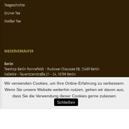
Teegeschichte
Grüner Tee
Weißer Tee
WIEDERVERKÄUFER
Berlin
Teeshop Berlin Ronnefeldt – Rudower Chaussee 5B, 12489 Berlin
KaDeWe - Tauentzienstraße 21 – 24, 10789 Berlin
Hausen - Krossener Straße 25, 10245 Berlin
Wir verwenden Cookies, um Ihre Online-Erfahrung zu verbessern.
Ting - Rykestraße 41, 10405 Berlin
Wenn Sie unsere Website weiterhin nutzen, gehen wir davon aus,
Flensburg
dass Sie die Verwendung dieser Cookies gerne zulassen.
Marzipan Im Hof – Rote Str. 18-20, 24937 Flensburg
Schließen
Hamburg
Compagnie Coloniale – Mönckeberstr. 7, 20095 Hamburg
The Tea Embassy – Glockengiesserwall 8-10, 20095 Hamburg
B2B / EXPORT