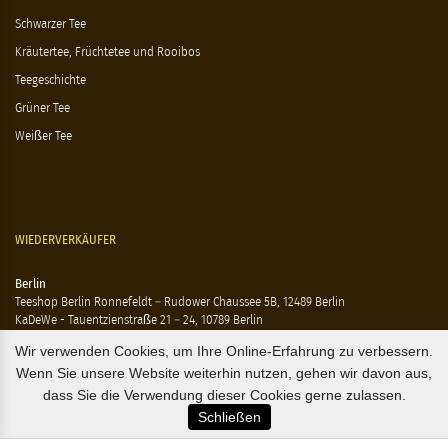
Schwarzer Tee
Kräutertee, Früchtetee und Rooibos
Teegeschichte
Grüner Tee
Weißer Tee
WIEDERVERKÄUFER
Berlin
Teeshop Berlin Ronnefeldt – Rudower Chaussee 5B, 12489 Berlin
KaDeWe - Tauentzienstraße 21 – 24, 10789 Berlin
Hausen - Krossener Straße 25, 10245 Berlin
Wir verwenden Cookies, um Ihre Online-Erfahrung zu verbessern.
Ting - Rykestraße 41, 10405 Berlin
Wenn Sie unsere Website weiterhin nutzen, gehen wir davon aus,
Flensburg
dass Sie die Verwendung dieser Cookies gerne zulassen.
Marzipan Im Hof – Rote Str. 18-20, 24937 Flensburg
Schließen
Hamburg