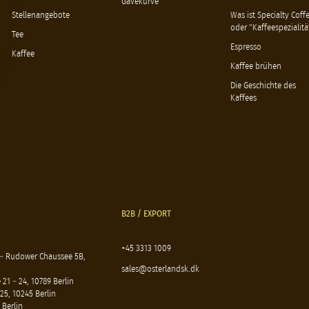
Gavekurve
Stellenangebote
Was ist Specialty Coff
oder "Kaffeespezialitä
Tee
Espresso
Kaffee
Kaffee brühen
Die Geschichte des
Kaffees
B2B / EXPORT
+45 3313 1009
 – Rudower Chaussee 5B,
sales@osterlandsk.dk
21 – 24, 10789 Berlin
25, 10245 Berlin
 Berlin