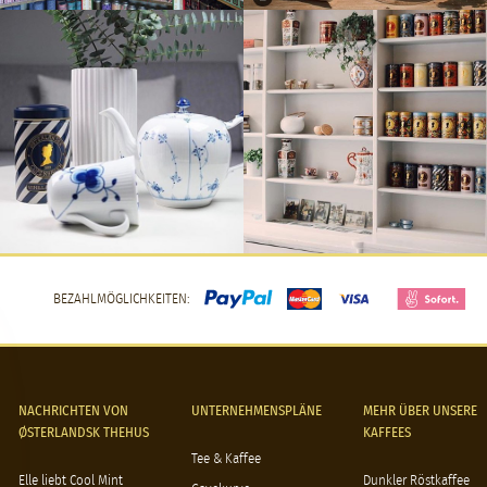
BEZAHLMÖGLICHKEITEN:
NACHRICHTEN VON
UNTERNEHMENSPLÄNE
MEHR ÜBER UNSERE
ØSTERLANDSK THEHUS
KAFFEES
Tee & Kaffee
Elle liebt Cool Mint
Dunkler Röstkaffee