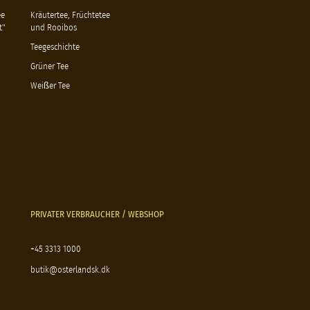
ee
Kräutertee, Früchtetee
t"
und Rooibos
Teegeschichte
Grüner Tee
Weißer Tee
PRIVATER VERBRAUCHER / WEBSHOP
+45 3313 1000
butik@osterlandsk.dk