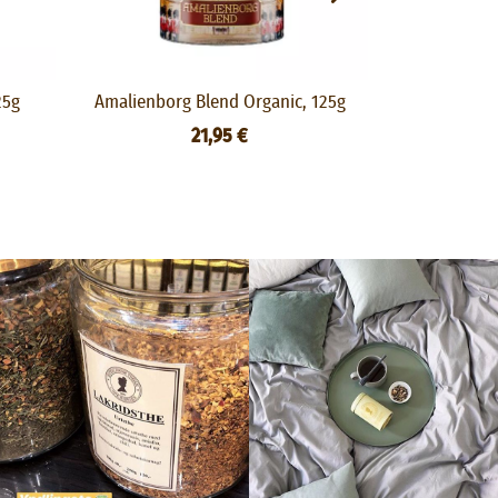
25g
Amalienborg Blend Organic, 125g
Rosen
21,95 €