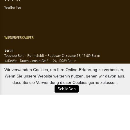
Weißer Tee
WIEDERVERKÄUFER
Berlin
Teeshop Berlin Ronnefeldt – Rudower Chaussee 5B, 12489 Berlin
KaDeWe - Tauentzienstraße 21 – 24, 10789 Berlin
Hausen - Krossener Straße 25, 10245 Berlin
Wir verwenden Cookies, um Ihre Online-Erfahrung zu verbessern.
Ting - Rykestraße 41, 10405 Berlin
Wenn Sie unsere Website weiterhin nutzen, gehen wir davon aus,
Flensburg
dass Sie die Verwendung dieser Cookies gerne zulassen.
Marzipan Im Hof – Rote Str. 18-20, 24937 Flensburg
Schließen
Hamburg
Compagnie Coloniale – Mönckeberstr. 7, 20095 Hamburg
The Tea Embassy – Glockengiesserwall 8-10, 20095 Hamburg
B2B / EXPORT
+45 3313 1009