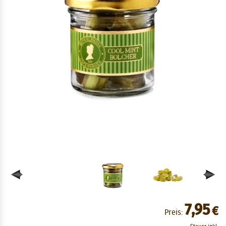
7,95
€
Preis: