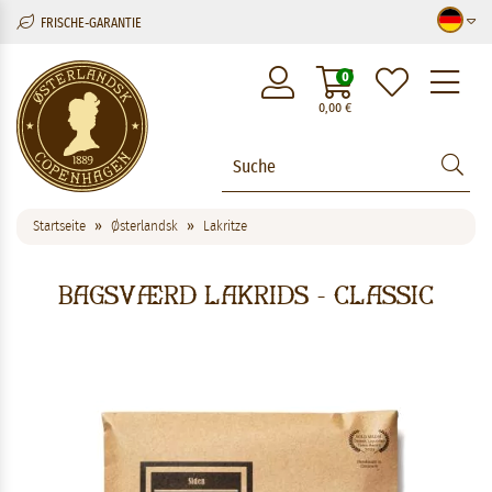
FRISCHE-GARANTIE
M
0
0,00
€
Startseite
Østerlandsk
Lakritze
Bagsværd Lakrids - Classic