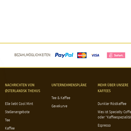
BEZAHLMÖGLICHKEITEN:
NACHRICHTEN VON
UNTERNEHMENSPLÄNE
MEHR ÜBER UNSERE
ØSTERLANDSK THEHUS
KAFFEES
Tee & Kaffee
Elle liebt Cool Mint
Dunkler Röstkaffee
Gavekurve
Stellenangebote
Was ist Specialty Coff
oder "Kaffeespezialitä
Tee
Espresso
Kaffee