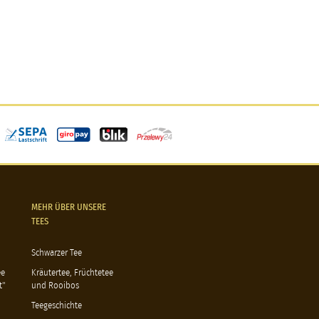
MEHR ÜBER UNSERE
TEES
Schwarzer Tee
ee
Kräutertee, Früchtetee
t"
und Rooibos
Teegeschichte