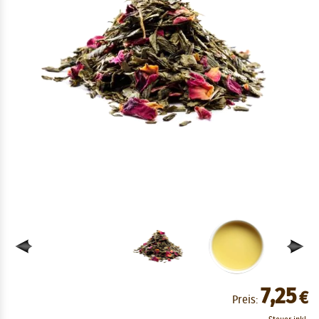
7,25
€
Preis: