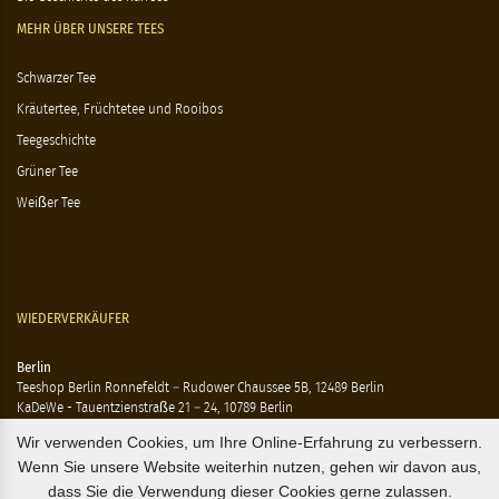
MEHR ÜBER UNSERE TEES
Schwarzer Tee
Kräutertee, Früchtetee und Rooibos
Teegeschichte
Grüner Tee
Weißer Tee
WIEDERVERKÄUFER
Berlin
Teeshop Berlin Ronnefeldt – Rudower Chaussee 5B, 12489 Berlin
KaDeWe - Tauentzienstraße 21 – 24, 10789 Berlin
Hausen - Krossener Straße 25, 10245 Berlin
Wir verwenden Cookies, um Ihre Online-Erfahrung zu verbessern.
Ting - Rykestraße 41, 10405 Berlin
Wenn Sie unsere Website weiterhin nutzen, gehen wir davon aus,
Flensburg
dass Sie die Verwendung dieser Cookies gerne zulassen.