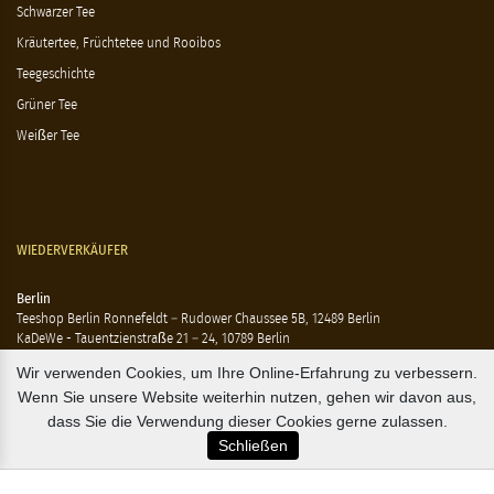
Schwarzer Tee
Kräutertee, Früchtetee und Rooibos
Teegeschichte
Grüner Tee
Weißer Tee
WIEDERVERKÄUFER
Berlin
Teeshop Berlin Ronnefeldt – Rudower Chaussee 5B, 12489 Berlin
KaDeWe - Tauentzienstraße 21 – 24, 10789 Berlin
Hausen - Krossener Straße 25, 10245 Berlin
Wir verwenden Cookies, um Ihre Online-Erfahrung zu verbessern.
Ting - Rykestraße 41, 10405 Berlin
Wenn Sie unsere Website weiterhin nutzen, gehen wir davon aus,
Flensburg
dass Sie die Verwendung dieser Cookies gerne zulassen.
Marzipan Im Hof – Rote Str. 18-20, 24937 Flensburg
Schließen
Hamburg