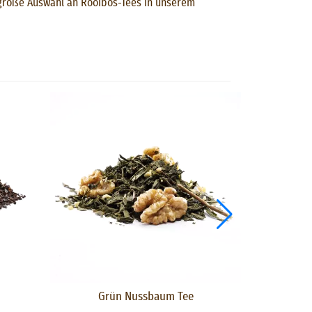
e große Auswahl an Rooibos-Tees in unserem
Grün Nussbaum Tee