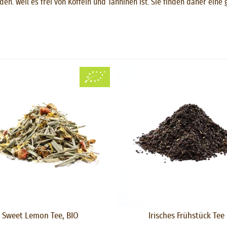
en. weil es frei von Koffein und Tanninen ist. Sie finden daher ein
Sweet Lemon Tee, BIO
Irisches Frühstück Tee