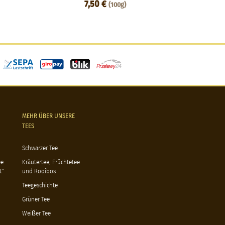
7,50 €
(100g)
MEHR ÜBER UNSERE
TEES
Schwarzer Tee
ee
Kräutertee, Früchtetee
t"
und Rooibos
Teegeschichte
Grüner Tee
Weißer Tee