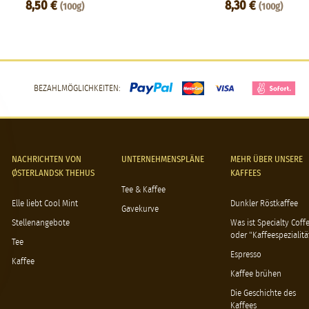
8,50 €
8,30 €
(100g)
(100g)
BEZAHLMÖGLICHKEITEN:
NACHRICHTEN VON
UNTERNEHMENSPLÄNE
MEHR ÜBER UNSERE
ØSTERLANDSK THEHUS
KAFFEES
Tee & Kaffee
Elle liebt Cool Mint
Dunkler Röstkaffee
Gavekurve
Stellenangebote
Was ist Specialty Coff
oder "Kaffeespezialitä
Tee
Espresso
Kaffee
Kaffee brühen
Die Geschichte des
Kaffees