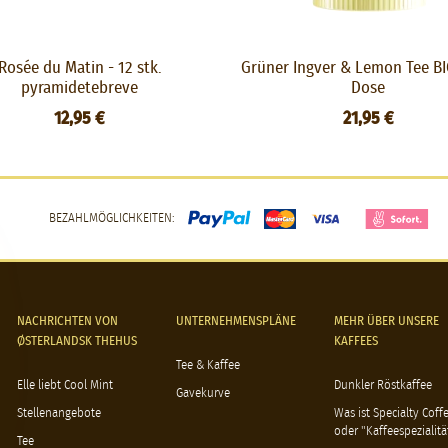
Rosée du Matin - 12 stk.
Grüner Ingver & Lemon Tee BI
pyramidetebreve
Dose
12,95 €
21,95 €
BEZAHLMÖGLICHKEITEN:
NACHRICHTEN VON
UNTERNEHMENSPLÄNE
MEHR ÜBER UNSERE
ØSTERLANDSK THEHUS
KAFFEES
Tee & Kaffee
Elle liebt Cool Mint
Dunkler Röstkaffee
Gavekurve
Stellenangebote
Was ist Specialty Coff
oder "Kaffeespezialitä
Tee