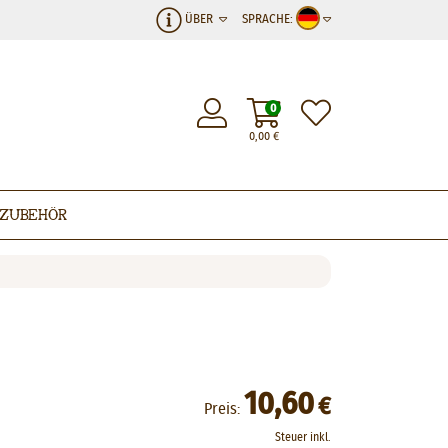
ÜBER
SPRACHE:
0
0,00
€
Zubehör
10,60
€
Preis:
Steuer inkl.