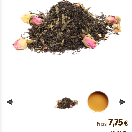
7,75
€
Preis: