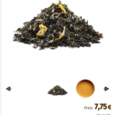
7,75
€
Preis: