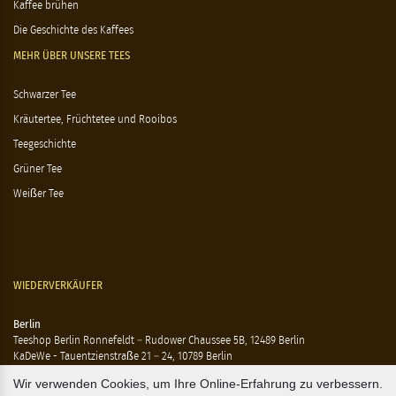
Kaffee brühen
Die Geschichte des Kaffees
MEHR ÜBER UNSERE TEES
Schwarzer Tee
Kräutertee, Früchtetee und Rooibos
Teegeschichte
Grüner Tee
Weißer Tee
WIEDERVERKÄUFER
Berlin
Teeshop Berlin Ronnefeldt – Rudower Chaussee 5B, 12489 Berlin
KaDeWe - Tauentzienstraße 21 – 24, 10789 Berlin
Hausen - Krossener Straße 25, 10245 Berlin
Wir verwenden Cookies, um Ihre Online-Erfahrung zu verbessern.
Ting - Rykestraße 41, 10405 Berlin