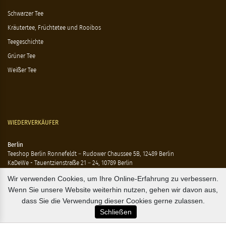
Schwarzer Tee
Kräutertee, Früchtetee und Rooibos
Teegeschichte
Grüner Tee
Weißer Tee
WIEDERVERKÄUFER
Berlin
Teeshop Berlin Ronnefeldt – Rudower Chaussee 5B, 12489 Berlin
KaDeWe - Tauentzienstraße 21 – 24, 10789 Berlin
Hausen - Krossener Straße 25, 10245 Berlin
Wir verwenden Cookies, um Ihre Online-Erfahrung zu verbessern.
Ting - Rykestraße 41, 10405 Berlin
Wenn Sie unsere Website weiterhin nutzen, gehen wir davon aus,
Flensburg
dass Sie die Verwendung dieser Cookies gerne zulassen.
Marzipan Im Hof – Rote Str. 18-20, 24937 Flensburg
Schließen