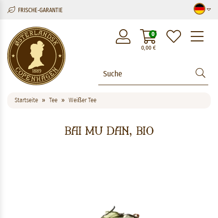
FRISCHE-GARANTIE
M
0
0,00
€
Startseite
Tee
Weißer Tee
Bai Mu Dan, BIO