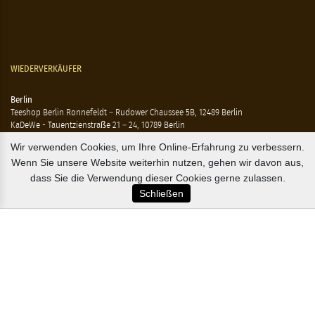
WIEDERVERKÄUFER
Berlin
Teeshop Berlin Ronnefeldt – Rudower Chaussee 5B, 12489 Berlin
KaDeWe - Tauentzienstraße 21 – 24, 10789 Berlin
Hausen - Krossener Straße 25, 10245 Berlin
Wir verwenden Cookies, um Ihre Online-Erfahrung zu verbessern.
Ting - Rykestraße 41, 10405 Berlin
Wenn Sie unsere Website weiterhin nutzen, gehen wir davon aus,
Flensburg
dass Sie die Verwendung dieser Cookies gerne zulassen.
Marzipan Im Hof – Rote Str. 18-20, 24937 Flensburg
Schließen
Hamburg
Compagnie Coloniale – Mönckeberstr. 7, 20095 Hamburg
The Tea Embassy – Glockengiesserwall 8-10, 20095 Hamburg
B2B / EXPORT
+45 3313 1009
sales@osterlandsk.dk