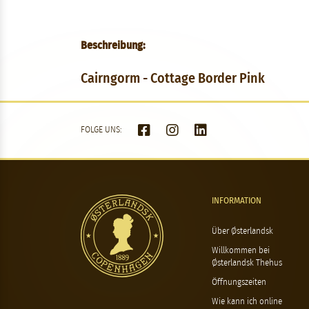
Beschreibung:
Cairngorm - Cottage Border Pink
FOLGE UNS:
INFORMATION
Über Østerlandsk
Willkommen bei
Østerlandsk Thehus
Öffnungszeiten
Wie kann ich online