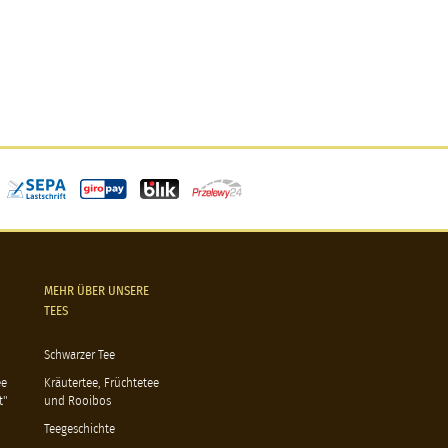
MEHR ÜBER UNSERE
TEES
Schwarzer Tee
ee
Kräutertee, Früchtetee
t"
und Rooibos
Teegeschichte