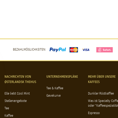
BEZAHLMÖGLICHKEITEN:
NACHRICHTEN VON
UNTERNEHMENSPLÄNE
MEHR ÜBER UNSERE
ØSTERLANDSK THEHUS
KAFFEES
Tee & Kaffee
Elle liebt Cool Mint
Dunkler Röstkaffee
Gavekurve
Stellenangebote
Was ist Specialty Coff
oder "Kaffeespezialitä
Tee
Espresso
Kaffee