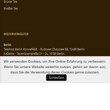
Grüner Tee
Weißer Tee
WIEDERVERKÄUFER
Berlin
Teeshop Berlin Ronnefeldt – Rudower Chaussee 5B, 12489 Berlin
KaDeWe - Tauentzienstraße 21 – 24, 10789 Berlin
Hausen - Krossener Straße 25, 10245 Berlin
Wir verwenden Cookies, um Ihre Online-Erfahrung zu verbessern.
Ting - Rykestraße 41, 10405 Berlin
Wenn Sie unsere Website weiterhin nutzen, gehen wir davon aus,
Flensburg
dass Sie die Verwendung dieser Cookies gerne zulassen.
Marzipan Im Hof – Rote Str. 18-20, 24937 Flensburg
Schließen
Hamburg
Compagnie Coloniale – Mönckeberstr. 7, 20095 Hamburg
The Tea Embassy – Glockengiesserwall 8-10, 20095 Hamburg
B2B / EXPORT