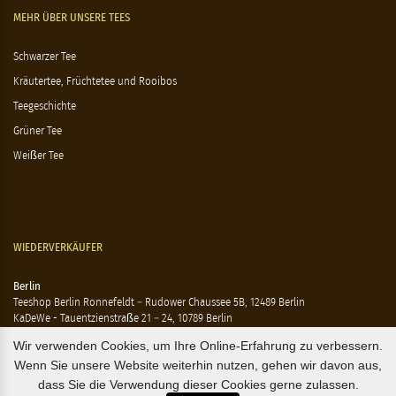
MEHR ÜBER UNSERE TEES
Schwarzer Tee
Kräutertee, Früchtetee und Rooibos
Teegeschichte
Grüner Tee
Weißer Tee
WIEDERVERKÄUFER
Berlin
Teeshop Berlin Ronnefeldt – Rudower Chaussee 5B, 12489 Berlin
KaDeWe - Tauentzienstraße 21 – 24, 10789 Berlin
Hausen - Krossener Straße 25, 10245 Berlin
Wir verwenden Cookies, um Ihre Online-Erfahrung zu verbessern.
Ting - Rykestraße 41, 10405 Berlin
Wenn Sie unsere Website weiterhin nutzen, gehen wir davon aus,
Flensburg
dass Sie die Verwendung dieser Cookies gerne zulassen.