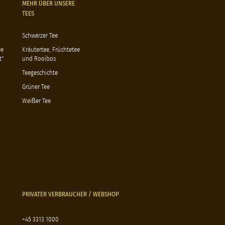
MEHR ÜBER UNSERE
TEES
Schwarzer Tee
ee
Kräutertee, Früchtetee
t"
und Rooibos
Teegeschichte
Grüner Tee
Weißer Tee
PRIVATER VERBRAUCHER / WEBSHOP
+45 3313 1000