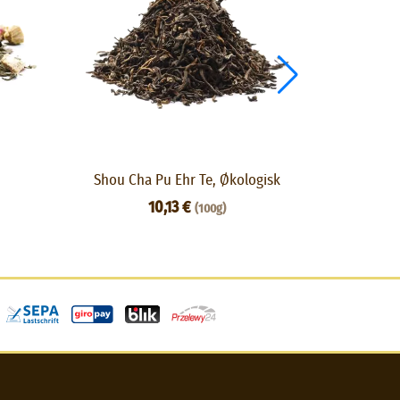
Shou Cha Pu Ehr Te, Økologisk
Se
10,13 €
(100g)