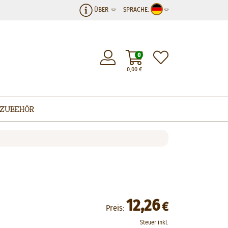
ÜBER
SPRACHE:
0
0,00
€
Zubehör
12,26
€
Preis:
Steuer inkl.