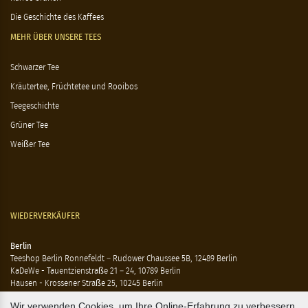
Die Geschichte des Kaffees
MEHR ÜBER UNSERE TEES
Schwarzer Tee
Kräutertee, Früchtetee und Rooibos
Teegeschichte
Grüner Tee
Weißer Tee
WIEDERVERKÄUFER
Berlin
Teeshop Berlin Ronnefeldt – Rudower Chaussee 5B, 12489 Berlin
KaDeWe - Tauentzienstraße 21 – 24, 10789 Berlin
Hausen - Krossener Straße 25, 10245 Berlin
Ting - Rykestraße 41, 10405 Berlin
Wir verwenden Cookies, um Ihre Online-Erfahrung zu verbessern.