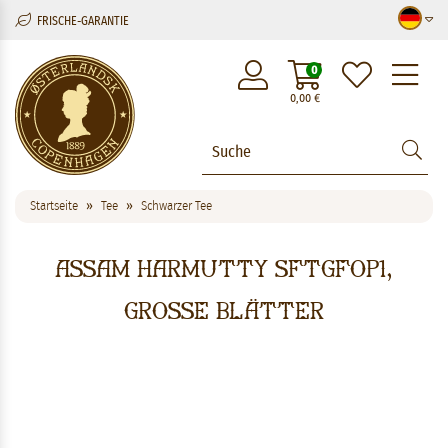
FRISCHE-GARANTIE
M
0
0,00
€
Startseite
Tee
Schwarzer Tee
Assam Harmutty SFTGFOP1,
grosse blätter