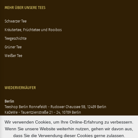
MEHR ÜBER UNSERE TEES
Schwarzer Tee
Kräutertee, Früchtetee und Rooibos
Teegeschichte
Grüner Tee
Weißer Tee
WIEDERVERKÄUFER
Berlin
Teeshop Berlin Ronnefeldt – Rudower Chaussee 5B, 12489 Berlin
KaDeWe - Tauentzienstraße 21 – 24, 10789 Berlin
Hausen - Krossener Straße 25, 10245 Berlin
Wir verwenden Cookies, um Ihre Online-Erfahrung zu verbessern.
Ting - Rykestraße 41, 10405 Berlin
Wenn Sie unsere Website weiterhin nutzen, gehen wir davon aus,
Flensburg
dass Sie die Verwendung dieser Cookies gerne zulassen.