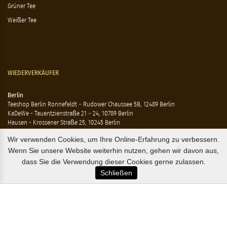
Grüner Tee
Weißer Tee
WIEDERVERKÄUFER
Berlin
Teeshop Berlin Ronnefeldt – Rudower Chaussee 5B, 12489 Berlin
KaDeWe - Tauentzienstraße 21 – 24, 10789 Berlin
Hausen - Krossener Straße 25, 10245 Berlin
Ting - Rykestraße 41, 10405 Berlin
Wir verwenden Cookies, um Ihre Online-Erfahrung zu verbessern.
Wenn Sie unsere Website weiterhin nutzen, gehen wir davon aus,
Flensburg
Marzipan Im Hof – Rote Str. 18-20, 24937 Flensburg
dass Sie die Verwendung dieser Cookies gerne zulassen.
Schließen
Hamburg
Compagnie Coloniale – Mönckeberstr. 7, 20095 Hamburg
The Tea Embassy – Glockengiesserwall 8-10, 20095 Hamburg
B2B / EXPORT