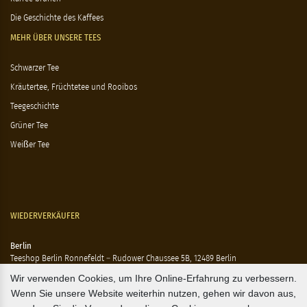
Die Geschichte des Kaffees
MEHR ÜBER UNSERE TEES
Schwarzer Tee
Kräutertee, Früchtetee und Rooibos
Teegeschichte
Grüner Tee
Weißer Tee
WIEDERVERKÄUFER
Berlin
Teeshop Berlin Ronnefeldt – Rudower Chaussee 5B, 12489 Berlin
KaDeWe - Tauentzienstraße 21 – 24, 10789 Berlin
Wir verwenden Cookies, um Ihre Online-Erfahrung zu verbessern.
Hausen - Krossener Straße 25, 10245 Berlin
Wenn Sie unsere Website weiterhin nutzen, gehen wir davon aus,
Ting - Rykestraße 41, 10405 Berlin