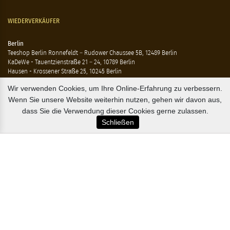
WIEDERVERKÄUFER
Berlin
Teeshop Berlin Ronnefeldt – Rudower Chaussee 5B, 12489 Berlin
KaDeWe - Tauentzienstraße 21 – 24, 10789 Berlin
Hausen - Krossener Straße 25, 10245 Berlin
Ting - Rykestraße 41, 10405 Berlin
Wir verwenden Cookies, um Ihre Online-Erfahrung zu verbessern.
Wenn Sie unsere Website weiterhin nutzen, gehen wir davon aus,
Flensburg
Marzipan Im Hof – Rote Str. 18-20, 24937 Flensburg
dass Sie die Verwendung dieser Cookies gerne zulassen.
Schließen
Hamburg
Compagnie Coloniale – Mönckeberstr. 7, 20095 Hamburg
The Tea Embassy – Glockengiesserwall 8-10, 20095 Hamburg
B2B / EXPORT
+45 3313 1009
sales@osterlandsk.dk
PRIVATER VERBRAUCHER / WEBSHOP