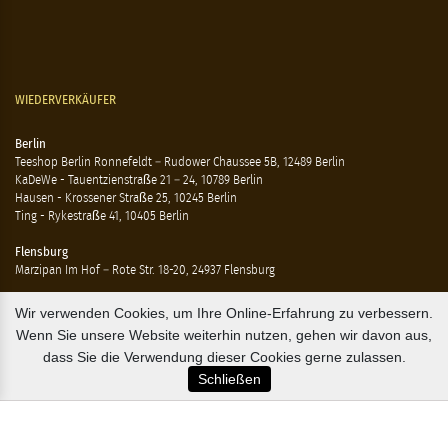
WIEDERVERKÄUFER
Berlin
Teeshop Berlin Ronnefeldt – Rudower Chaussee 5B, 12489 Berlin
KaDeWe - Tauentzienstraße 21 – 24, 10789 Berlin
Hausen - Krossener Straße 25, 10245 Berlin
Ting - Rykestraße 41, 10405 Berlin
Flensburg
Marzipan Im Hof – Rote Str. 18-20, 24937 Flensburg
Hamburg
Wir verwenden Cookies, um Ihre Online-Erfahrung zu verbessern.
Compagnie Coloniale – Mönckeberstr. 7, 20095 Hamburg
Wenn Sie unsere Website weiterhin nutzen, gehen wir davon aus,
The Tea Embassy – Glockengiesserwall 8-10, 20095 Hamburg
dass Sie die Verwendung dieser Cookies gerne zulassen.
B2B / EXPORT
Schließen
+45 3313 1009
sales@osterlandsk.dk