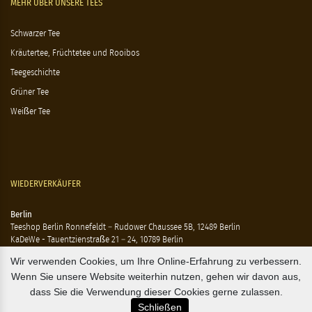
MEHR ÜBER UNSERE TEES
Schwarzer Tee
Kräutertee, Früchtetee und Rooibos
Teegeschichte
Grüner Tee
Weißer Tee
WIEDERVERKÄUFER
Berlin
Teeshop Berlin Ronnefeldt – Rudower Chaussee 5B, 12489 Berlin
KaDeWe - Tauentzienstraße 21 – 24, 10789 Berlin
Hausen - Krossener Straße 25, 10245 Berlin
Wir verwenden Cookies, um Ihre Online-Erfahrung zu verbessern.
Ting - Rykestraße 41, 10405 Berlin
Wenn Sie unsere Website weiterhin nutzen, gehen wir davon aus,
Flensburg
dass Sie die Verwendung dieser Cookies gerne zulassen.
Marzipan Im Hof – Rote Str. 18-20, 24937 Flensburg
Schließen