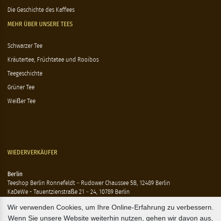
Die Geschichte des Kaffees
MEHR ÜBER UNSERE TEES
Schwarzer Tee
Kräutertee, Früchtetee und Rooibos
Teegeschichte
Grüner Tee
Weißer Tee
WIEDERVERKÄUFER
Berlin
Teeshop Berlin Ronnefeldt – Rudower Chaussee 5B, 12489 Berlin
KaDeWe - Tauentzienstraße 21 – 24, 10789 Berlin
Hausen - Krossener Straße 25, 10245 Berlin
Wir verwenden Cookies, um Ihre Online-Erfahrung zu verbessern.
Ting - Rykestraße 41, 10405 Berlin
Wenn Sie unsere Website weiterhin nutzen, gehen wir davon aus,