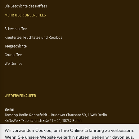
Die Geschichte des Kaffees
MEHR ÜBER UNSERE TEES
Schwarzer Tee
Kräutertee, Früchtetee und Rooibos
Teegeschichte
Grüner Tee
Weißer Tee
WIEDERVERKÄUFER
Berlin
Teeshop Berlin Ronnefeldt – Rudower Chaussee 5B, 12489 Berlin
KaDeWe - Tauentzienstraße 21 – 24, 10789 Berlin
Hausen - Krossener Straße 25, 10245 Berlin
Wir verwenden Cookies, um Ihre Online-Erfahrung zu verbessern.
Ting - Rykestraße 41, 10405 Berlin
Wenn Sie unsere Website weiterhin nutzen, gehen wir davon aus,