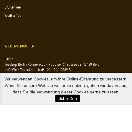
Grüner Tee
Weißer Tee
WIEDERVERKÄUFER
Berlin
Teeshop Berlin Ronnefeldt – Rudower Chaussee 5B, 12489 Berlin
KaDeWe - Tauentzienstraße 21 – 24, 10789 Berlin
Hausen - Krossener Straße 25, 10245 Berlin
Wir verwenden Cookies, um Ihre Online-Erfahrung zu verbessern.
Ting - Rykestraße 41, 10405 Berlin
Wenn Sie unsere Website weiterhin nutzen, gehen wir davon aus,
Flensburg
dass Sie die Verwendung dieser Cookies gerne zulassen.
Marzipan Im Hof – Rote Str. 18-20, 24937 Flensburg
Schließen
Hamburg
Compagnie Coloniale – Mönckeberstr. 7, 20095 Hamburg
The Tea Embassy – Glockengiesserwall 8-10, 20095 Hamburg
B2B / EXPORT