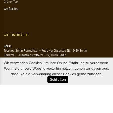
Grüner Tee
Weißer Tee
WIEDERVERKÄUFER
Berlin
Teeshop Berlin Ronnefeldt – Rudower Chaussee 5B, 12489 Berlin
KaDeWe - Tauentzienstraße 21 – 24, 10789 Berlin
Hausen - Krossener Straße 25, 10245 Berlin
Wir verwenden Cookies, um Ihre Online-Erfahrung zu verbessern.
Ting - Rykestraße 41, 10405 Berlin
Wenn Sie unsere Website weiterhin nutzen, gehen wir davon aus,
Flensburg
dass Sie die Verwendung dieser Cookies gerne zulassen.
Marzipan Im Hof – Rote Str. 18-20, 24937 Flensburg
Schließen
Hamburg
Compagnie Coloniale – Mönckeberstr. 7, 20095 Hamburg
The Tea Embassy – Glockengiesserwall 8-10, 20095 Hamburg
B2B / EXPORT